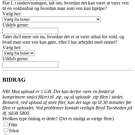
Har I, i undervisningen, talt om, hvordan det kan være at være ven
til en voldsudsat og hvordan man som ven kan hjælpe?
Vælg her:
Uddyb gerne:
Taler du/I mere om nu, hvordan det er at være udsat for vold, og
hvad man som ven kan gøre, efter I har arbejdet med emnet?
Vælg her:
Uddyb gerne:
BIDRAG
NB! Max upload er 1 GB. Det kan derfor være en fordel at
komprimere sin(e) fil(er) til .zip, og så uploade .zip filen i stedet.
Bemærk, ved upload af store filer, kan det tage op til 30 minutter før
filen er uploadet. Ved problemer kontakt venligst Bryd Tavsheden på
tlf. 6038 5800.
Hvilken type bidrag er dette? (Det er muligt at vælge flere)
Film
Tekst